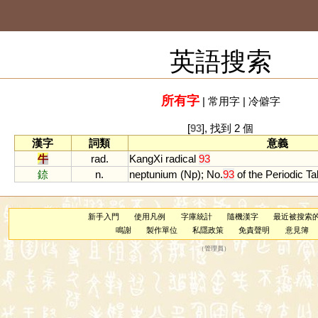
英語搜索
所有字
|
常用字
|
冷僻字
[
93
], 找到 2 個
漢字
詞類
意義
牛
rad.
KangXi
radical
93
錼
n.
neptunium
(
Np
);
No
.
93
of
the
Periodic
Ta
新手入門
使用凡例
字庫統計
隨機漢字
最近被搜索
鳴謝
製作單位
私隱政策
免責聲明
意見簿
（
管理員
）