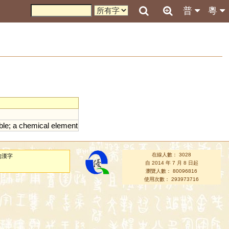
普
粵
ble
;
a
chemical
element
在線人數： 3028
的漢字
自 2014 年 7 月 8 日起
瀏覽人數： 80096816
使用次數： 293973716