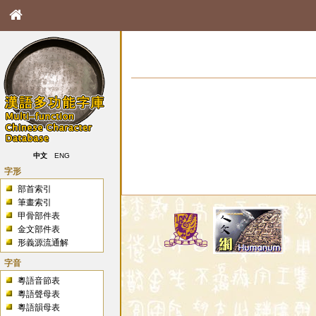
中文
ENG
字形
部首索引
筆畫索引
甲骨部件表
金文部件表
形義源流通解
字音
粵語音節表
粵語聲母表
粵語韻母表