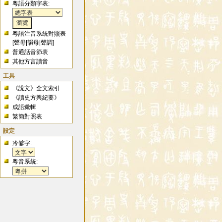
粵語分類字表:
粵語注音系統對照表
[
聲母
|
韻母
|
聲調
]
普通話音節表
其他方言讀音
工具
《說文》全文索引
《讀史方輿紀要》
成語彙輯
繁簡對照表
設定
冷僻字:
粵音系統: