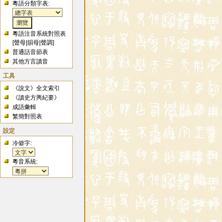
粵語分類字表:
粵語注音系統對照表
[
聲母
|
韻母
|
聲調
]
普通話音節表
其他方言讀音
工具
《說文》全文索引
《讀史方輿紀要》
成語彙輯
繁簡對照表
設定
冷僻字:
粵音系統: