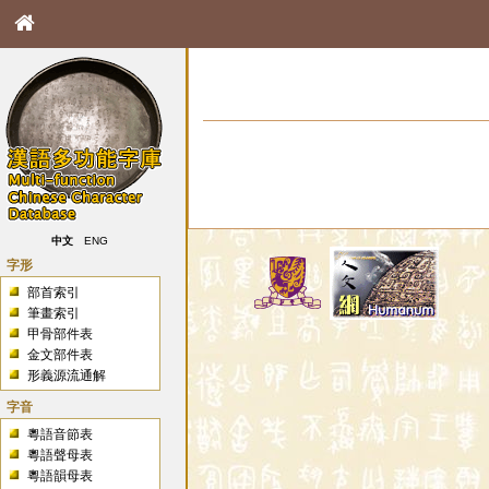
中文
ENG
字形
部首索引
筆畫索引
甲骨部件表
金文部件表
形義源流通解
字音
粵語音節表
粵語聲母表
粵語韻母表