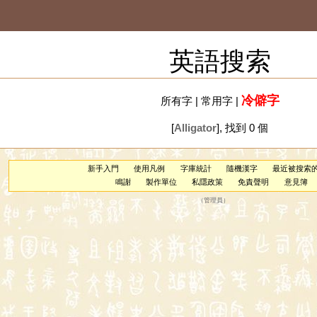
英語搜索
冷僻字
所有字
|
常用字
|
[
Alligator
], 找到 0 個
新手入門
使用凡例
字庫統計
隨機漢字
最近被搜索
鳴謝
製作單位
私隱政策
免責聲明
意見簿
（
管理員
）