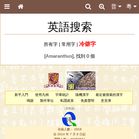
普
粵
英語搜索
冷僻字
所有字
|
常用字
|
[
Amaranthus
], 找到 0 個
新手入門
使用凡例
字庫統計
隨機漢字
最近被搜索的漢字
鳴謝
製作單位
私隱政策
免責聲明
意見簿
（
管理員
）
在線人數： 2918
自 2014 年 7 月 8 日起