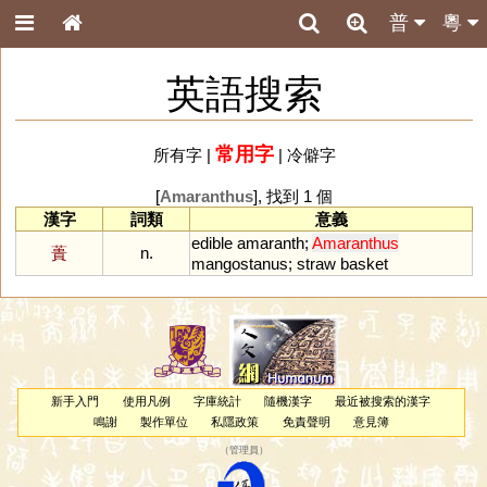
普
粵
英語搜索
常用字
所有字
|
|
冷僻字
[
Amaranthus
], 找到 1 個
漢字
詞類
意義
edible
amaranth
;
Amaranthus
蕢
n.
mangostanus
;
straw
basket
新手入門
使用凡例
字庫統計
隨機漢字
最近被搜索的漢字
鳴謝
製作單位
私隱政策
免責聲明
意見簿
（
管理員
）