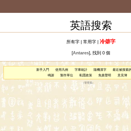
英語搜索
冷僻字
所有字
|
常用字
|
[
Antares
], 找到 0 個
新手入門
使用凡例
字庫統計
隨機漢字
最近被搜索
鳴謝
製作單位
私隱政策
免責聲明
意見簿
（
管理員
）