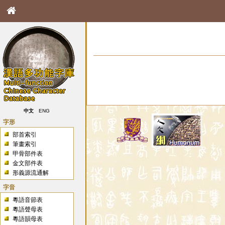
中文
ENG
字形
部首索引
筆畫索引
甲骨部件表
金文部件表
形義源流通解
字音
粵語音節表
粵語聲母表
粵語韻母表