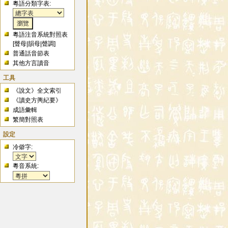
粵語分類字表:
粵語注音系統對照表
[
聲母
|
韻母
|
聲調
]
普通話音節表
其他方言讀音
工具
《說文》全文索引
《讀史方輿紀要》
成語彙輯
繁簡對照表
設定
冷僻字:
粵音系統: