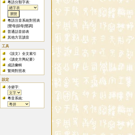
粵語分類字表:
粵語注音系統對照表
[
聲母
|
韻母
|
聲調
]
普通話音節表
其他方言讀音
工具
《說文》全文索引
《讀史方輿紀要》
成語彙輯
繁簡對照表
設定
冷僻字:
粵音系統: