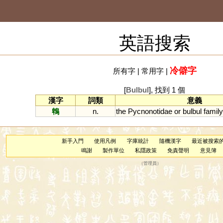
英語搜索
冷僻字
所有字
|
常用字
|
[
Bulbul
], 找到 1 個
漢字
詞類
意義
鵯
n.
the
Pycnonotidae
or
bulbul
family
新手入門
使用凡例
字庫統計
隨機漢字
最近被搜索
鳴謝
製作單位
私隱政策
免責聲明
意見簿
（
管理員
）