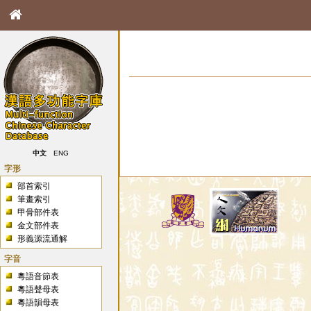
中文
ENG
字形
部首索引
筆畫索引
甲骨部件表
金文部件表
形義源流通解
字音
粵語音節表
粵語聲母表
粵語韻母表