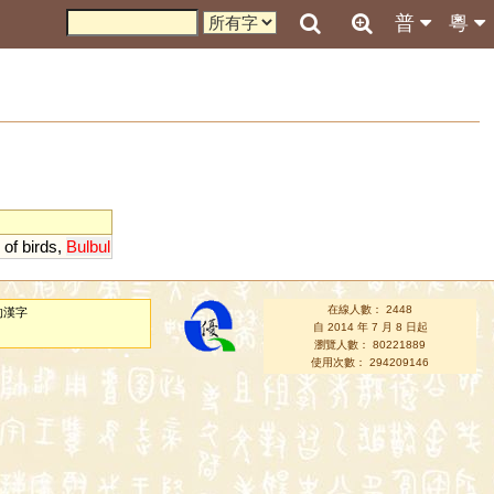
普
粵
of
birds
,
Bulbul
在線人數： 2448
的漢字
自 2014 年 7 月 8 日起
瀏覽人數： 80221889
使用次數： 294209146