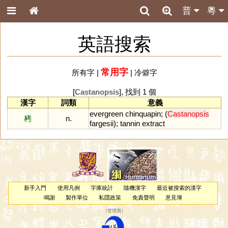
普
粵
英語搜索
常用字
所有字
|
|
冷僻字
[
Castanopsis
], 找到 1 個
漢字
詞類
意義
evergreen
chinquapin
; (
Castanopsis
栲
n.
fargesii
);
tannin
extract
新手入門
使用凡例
字庫統計
隨機漢字
最近被搜索的漢字
鳴謝
製作單位
私隱政策
免責聲明
意見簿
（
管理員
）