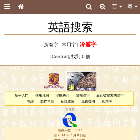
普
粵
英語搜索
冷僻字
所有字
|
常用字
|
[
Central
], 找到 0 個
新手入門
使用凡例
字庫統計
隨機漢字
最近被搜索的漢字
鳴謝
製作單位
私隱政策
免責聲明
意見簿
（
管理員
）
在線人數： 3017
自 2014 年 7 月 8 日起