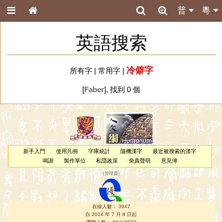
普
粵
英語搜索
冷僻字
所有字
|
常用字
|
[
Faber
], 找到 0 個
新手入門
使用凡例
字庫統計
隨機漢字
最近被搜索的漢字
鳴謝
製作單位
私隱政策
免責聲明
意見簿
（
管理員
）
在線人數： 3947
自 2014 年 7 月 8 日起