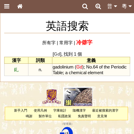
普
粵
英語搜索
冷僻字
所有字
|
常用字
|
[
Gd
], 找到 1 個
漢字
詞類
意義
gadolinium
(
Gd
);
No
.
64
of
the
Periodic
釓
n.
Table
;
a
chemical
element
新手入門
使用凡例
字庫統計
隨機漢字
最近被搜索的漢字
鳴謝
製作單位
私隱政策
免責聲明
意見簿
（
管理員
）