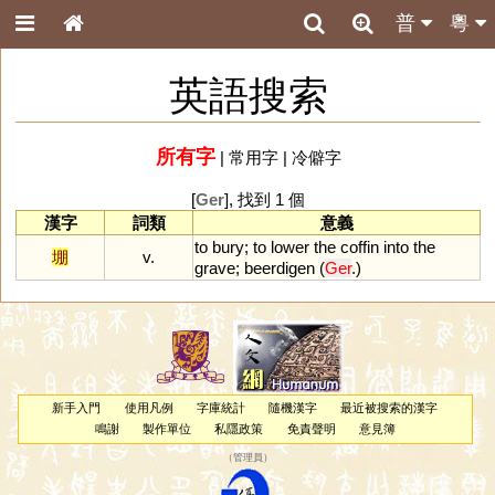
普
粵
英語搜索
所有字
|
常用字
|
冷僻字
[
Ger
], 找到 1 個
漢字
詞類
意義
to
bury
;
to
lower
the
coffin
into
the
堋
v.
grave
;
beerdigen
(
Ger
.)
新手入門
使用凡例
字庫統計
隨機漢字
最近被搜索的漢字
鳴謝
製作單位
私隱政策
免責聲明
意見簿
（
管理員
）