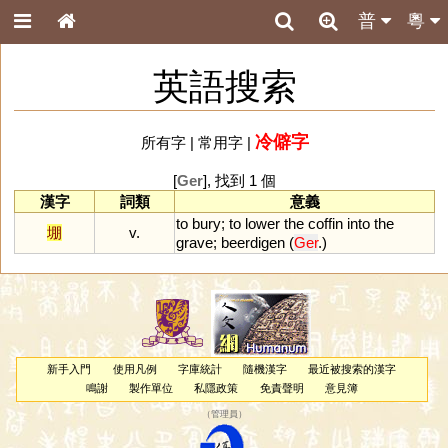
普
粵
英語搜索
冷僻字
所有字
|
常用字
|
[
Ger
], 找到 1 個
漢字
詞類
意義
to
bury
;
to
lower
the
coffin
into
the
堋
v.
grave
;
beerdigen
(
Ger
.)
新手入門
使用凡例
字庫統計
隨機漢字
最近被搜索的漢字
鳴謝
製作單位
私隱政策
免責聲明
意見簿
（
管理員
）