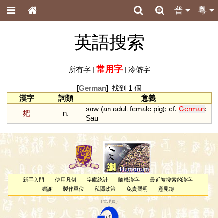
普
粵
英語搜索
常用字
所有字
|
|
冷僻字
[
German
], 找到 1 個
漢字
詞類
意義
sow
(
an
adult
female
pig
);
cf
.
German
:
豝
n.
Sau
新手入門
使用凡例
字庫統計
隨機漢字
最近被搜索的漢字
鳴謝
製作單位
私隱政策
免責聲明
意見簿
（
管理員
）