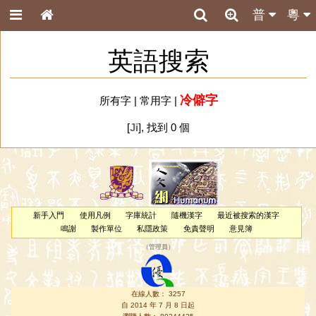
普
粵
英語搜索
冷僻字
所有字
|
常用字
|
[
Ji
], 找到 0 個
新手入門
使用凡例
字庫統計
隨機漢字
最近被搜索的漢字
鳴謝
製作單位
私隱政策
免責聲明
意見簿
（
管理員
）
在線人數： 3257
自 2014 年 7 月 8 日起