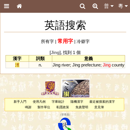
普
粵
英語搜索
常用字
所有字
|
|
冷僻字
[
Jing
], 找到 1 個
漢字
詞類
意義
涇
n.
Jing
river
;
Jing
prefecture
;
Jing
county
新手入門
使用凡例
字庫統計
隨機漢字
最近被搜索的漢字
鳴謝
製作單位
私隱政策
免責聲明
意見簿
（
管理員
）