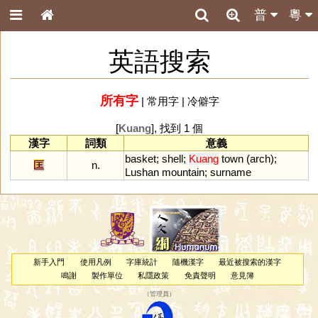
普
粵
英語搜索
所有字
|
常用字
|
冷僻字
[
Kuang
], 找到 1 個
漢字
詞類
意義
basket
;
shell
;
Kuang
town
(
arch
);
匡
n.
Lushan
mountain
;
surname
新手入門
使用凡例
字庫統計
隨機漢字
最近被搜索的漢字
鳴謝
製作單位
私隱政策
免責聲明
意見簿
（
管理員
）