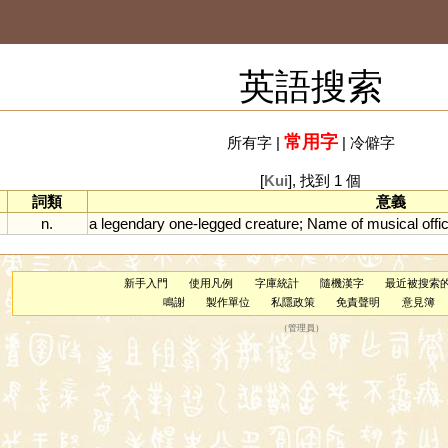
英語搜索
常用字
所有字
|
|
冷僻字
[
Kui
], 找到 1 個
詞類
意義
n.
a
legendary
one
-
legged
creature
;
Name
of
musical
offic
新手入門
使用凡例
字庫統計
隨機漢字
最近被搜索
鳴謝
製作單位
私隱政策
免責聲明
意見簿
（
管理員
）