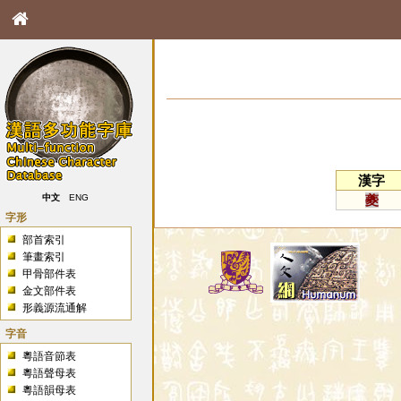
漢字
夔
中文
ENG
字形
部首索引
筆畫索引
甲骨部件表
金文部件表
形義源流通解
字音
粵語音節表
粵語聲母表
粵語韻母表