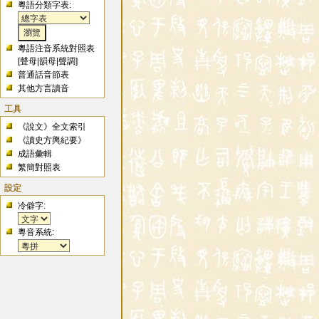
粵語分類字表:
粵語注音系統對照表
[
聲母
|
韻母
|
聲調
]
普通話音節表
其他方言讀音
工具
《說文》全文索引
《讀史方輿紀要》
成語彙輯
繁簡對照表
設定
冷僻字:
粵音系統: