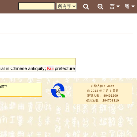
普
粵
ial
in
Chinese
antiquity
;
Kui
prefecture
在線人數： 3466
的漢字
自 2014 年 7 月 8 日起
瀏覽人數： 80491299
使用次數： 294708310