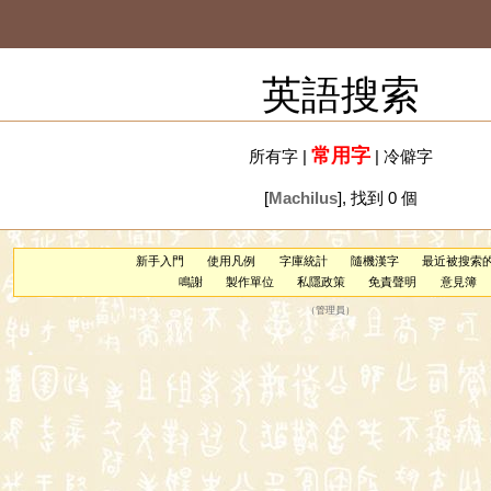
英語搜索
常用字
所有字
|
|
冷僻字
[
Machilus
], 找到 0 個
新手入門
使用凡例
字庫統計
隨機漢字
最近被搜索
鳴謝
製作單位
私隱政策
免責聲明
意見簿
（
管理員
）