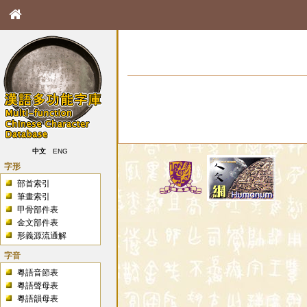
中文
ENG
字形
部首索引
筆畫索引
甲骨部件表
金文部件表
形義源流通解
字音
粵語音節表
粵語聲母表
粵語韻母表