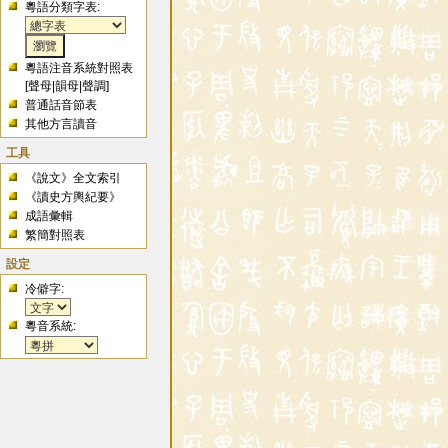
粵語分類字表:
粵語注音系統對照表
[
聲母
|
韻母
|
聲調
]
普通話音節表
其他方言讀音
工具
《說文》全文索引
《讀史方輿紀要》
成語彙輯
繁簡對照表
設定
冷僻字:
粵音系統: