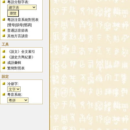
粵語分類字表:
粵語注音系統對照表
[
聲母
|
韻母
|
聲調
]
普通話音節表
其他方言讀音
工具
《說文》全文索引
《讀史方輿紀要》
成語彙輯
繁簡對照表
設定
冷僻字:
粵音系統: