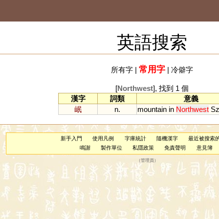
英語搜索
常用字
所有字
|
|
冷僻字
[
Northwest
], 找到 1 個
漢字
詞類
意義
岷
n.
mountain
in
Northwest
S
新手入門
使用凡例
字庫統計
隨機漢字
最近被搜索
鳴謝
製作單位
私隱政策
免責聲明
意見簿
（
管理員
）