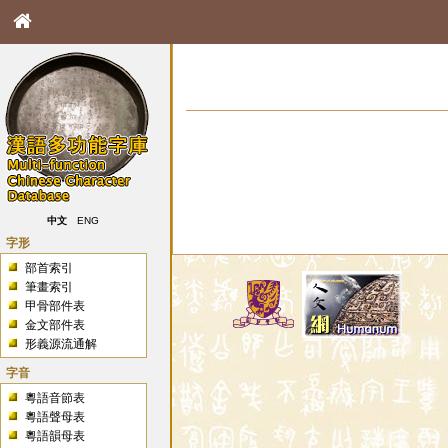
中文
ENG
字形
部首索引
筆畫索引
甲骨部件表
金文部件表
形義源流通解
字音
粵語音節表
粵語聲母表
粵語韻母表