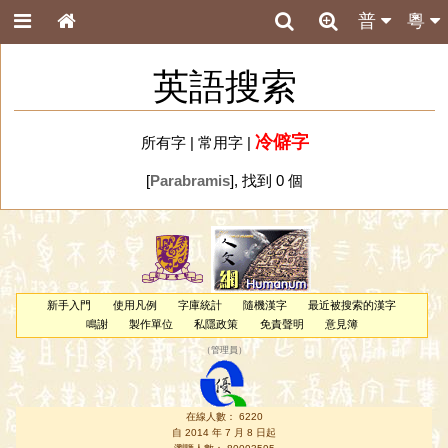
普
粵
英語搜索
冷僻字
所有字
|
常用字
|
[
Parabramis
], 找到 0 個
新手入門
使用凡例
字庫統計
隨機漢字
最近被搜索的漢字
鳴謝
製作單位
私隱政策
免責聲明
意見簿
（
管理員
）
在線人數： 6220
自 2014 年 7 月 8 日起