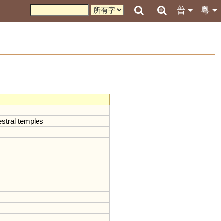
普
粵
stral
temples
n