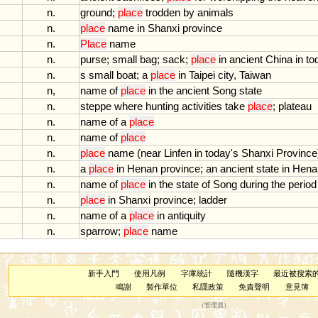
n.
ground
;
place
trodden
by
animals
n.
place
name
in
Shanxi
province
n.
Place
name
n.
purse
;
small
bag
;
sack
;
place
in
ancient
China
in
to
n.
s
small
boat
;
a
place
in
Taipei
city
,
Taiwan
n,
name
of
place
in
the
ancient
Song
state
n.
steppe
where
hunting
activities
take
place
;
plateau
n.
name
of
a
place
n.
name
of
place
n.
place
name
(
near
Linfen
in
today
'
s
Shanxi
Province
n.
a
place
in
Henan
province
;
an
ancient
state
in
Hena
n.
name
of
place
in
the
state
of
Song
during
the
period
n.
place
in
Shanxi
province
;
ladder
n.
name
of
a
place
in
antiquity
n.
sparrow
;
place
name
新手入門
使用凡例
字庫統計
隨機漢字
最近被搜索
鳴謝
製作單位
私隱政策
免責聲明
意見簿
（
管理員
）