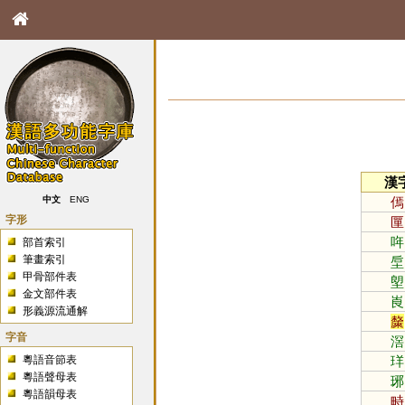
漢
傿
中文
ENG
字形
匰
哖
部首索引
筆畫索引
垕
甲骨部件表
塱
金文部件表
崀
形義源流通解
斄
字音
滘
粵語音節表
珜
粵語聲母表
琊
粵語韻母表
畤