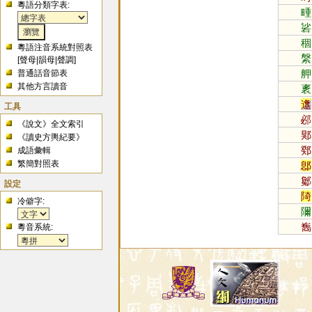
粵語分類字表:
畽
硰
稒
粵語注音系統對照表
縏
[
聲母
|
韻母
|
聲調
]
舺
普通話音節表
其他方言讀音
袲
邍
工具
邲
《說文》全文索引
郹
《讀史方輿紀要》
鄈
成語彙輯
繁簡對照表
鄎
酁
設定
陭
冷僻字:
隬
雟
粵音系統: