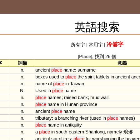
英語搜索
冷僻字
所有字
|
常用字
|
[
Place
], 找到 26 個
字
詞類
意義
n.
ancient
place
name
;
surname
n.
boxes
used
to
place
the
spirit
tablets
in
ancient
ance
n.
name
of
place
in
Taiwan
N.
Used
in
place
name
n.
place
names
;
raised
bank
;
mud
wall
n.
place
name
in
Hunan
province
n.
ancient
place
name
n.
tributary
;
a
branching
river
(
used
in
place
names
)
n.
place
name
in
antiquity
n.
a
place
in
south
-
eastern
Shantong
,
namely
琅琊
n.
ancient
sacrifices
;
place
for
worshipping
the
heave