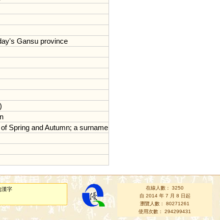
day
'
s
Gansu
province
)
n
of
Spring
and
Autumn
;
a
surname
在線人數： 3250
的漢字
自 2014 年 7 月 8 日起
瀏覽人數： 80271261
使用次數： 294299431