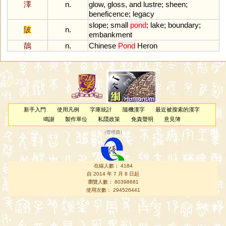
澤
n.
glow
,
gloss
,
and
lustre
;
sheen
;
beneficence
;
legacy
slope
;
small
pond
;
lake
;
boundary
;
陂
n.
embankment
鶄
n.
Chinese
Pond
Heron
新手入門
使用凡例
字庫統計
隨機漢字
最近被搜索的漢字
鳴謝
製作單位
私隱政策
免責聲明
意見簿
（
管理員
）
在線人數： 4184
自 2014 年 7 月 8 日起
瀏覽人數： 80398681
使用次數： 294526441