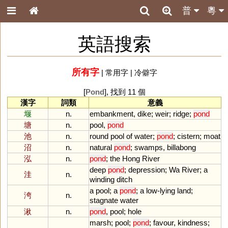
普
粵
英語搜索
所有字
|
常用字
|
冷僻字
[
Pond
], 找到 11 個
漢字
詞類
意義
堰
n.
embankment
,
dike
;
weir
;
ridge
;
pond
塘
n.
pool
,
pond
池
n.
round
pool
of
water
;
pond
;
cistern
;
moat
沼
n.
natural
pond
;
swamps
,
billabong
泓
n.
pond
;
the
Hong
River
deep
pond
;
depression
;
Wa
River
;
a
洼
n.
winding
ditch
a
pool
;
a
pond
;
a
low
-
lying
land
;
洿
n.
stagnate
water
湫
n.
pond
,
pool
;
hole
marsh
;
pool
;
pond
;
favour
,
kindness
;