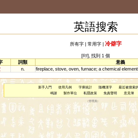
英語搜索
冷僻字
所有字
|
常用字
|
[
Rf
], 找到 1 個
字
詞類
意義
鑪
n.
fireplace
,
stove
,
oven
,
furnace
;
a
chemical
element
新手入門
使用凡例
字庫統計
隨機漢字
最近被搜索
鳴謝
製作單位
私隱政策
免責聲明
意見簿
（
管理員
）