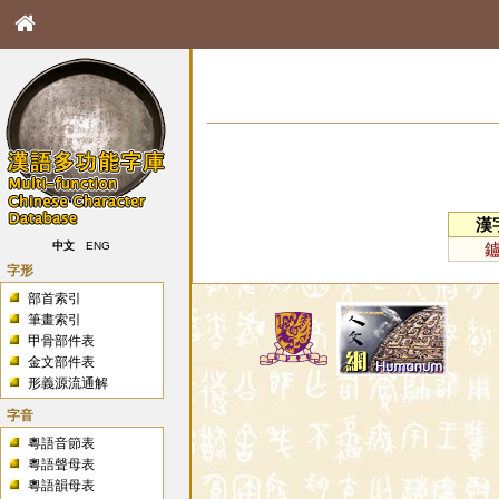
漢
中文
ENG
字形
部首索引
筆畫索引
甲骨部件表
金文部件表
形義源流通解
字音
粵語音節表
粵語聲母表
粵語韻母表