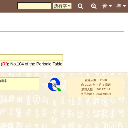
普
粵
(
Rf
);
No
.
104
of
the
Periodic
Table
在線人數： 2368
的漢字
自 2014 年 7 月 8 日起
瀏覽人數： 80197149
使用次數： 294160996