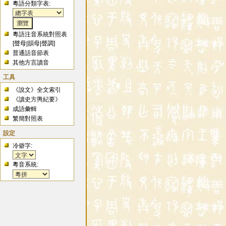
粵語分類字表:
粵語注音系統對照表
[
聲母
|
韻母
|
聲調
]
普通話音節表
其他方言讀音
工具
《說文》全文索引
《讀史方輿紀要》
成語彙輯
繁簡對照表
設定
冷僻字:
粵音系統: