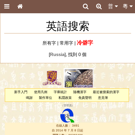
普
粵
英語搜索
冷僻字
所有字
|
常用字
|
[
Russia
], 找到 0 個
新手入門
使用凡例
字庫統計
隨機漢字
最近被搜索的漢字
鳴謝
製作單位
私隱政策
免責聲明
意見簿
（
管理員
）
在線人數： 3491
自 2014 年 7 月 8 日起