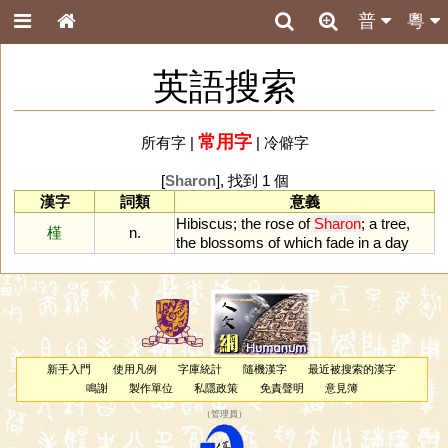
普
粵
英語搜索
常用字
所有字
|
|
冷僻字
[
Sharon
], 找到 1 個
漢字
詞類
意義
Hibiscus
;
the
rose
of
Sharon
;
a
tree
,
槿
n.
the
blossoms
of
which
fade
in
a
day
新手入門
使用凡例
字庫統計
隨機漢字
最近被搜索的漢字
鳴謝
製作單位
私隱政策
免責聲明
意見簿
（
管理員
）