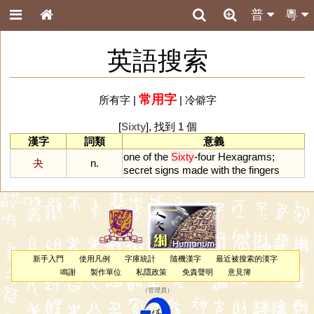
普
粵
英語搜索
常用字
所有字
|
|
冷僻字
[
Sixty
], 找到 1 個
漢字
詞類
意義
one
of
the
Sixty
-
four
Hexagrams
;
夬
n.
secret
signs
made
with
the
fingers
新手入門
使用凡例
字庫統計
隨機漢字
最近被搜索的漢字
鳴謝
製作單位
私隱政策
免責聲明
意見簿
（
管理員
）