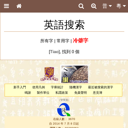
普
粵
英語搜索
冷僻字
所有字
|
常用字
|
[
Tiao
], 找到 0 個
新手入門
使用凡例
字庫統計
隨機漢字
最近被搜索的漢字
鳴謝
製作單位
私隱政策
免責聲明
意見簿
（
管理員
）
在線人數： 3670
自 2014 年 7 月 8 日起