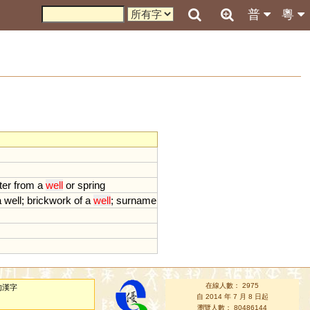
普
粵
ter
from
a
well
or
spring
a
well
;
brickwork
of
a
well
;
surname
在線人數： 2975
的漢字
自 2014 年 7 月 8 日起
瀏覽人數： 80486144