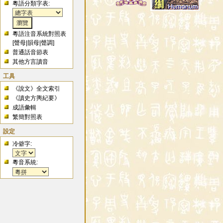
粵語分類字表:
粵語注音系統對照表
[
聲母
|
韻母
|
聲調
]
普通話音節表
其他方言讀音
工具
《說文》全文索引
《讀史方輿紀要》
成語彙輯
繁簡對照表
設定
冷僻字:
粵音系統: