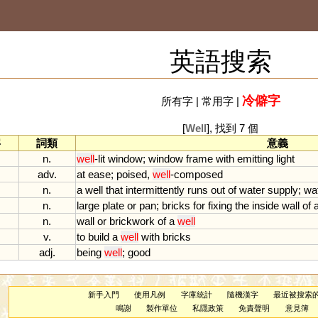
英語搜索
冷僻字
所有字
|
常用字
|
[
Well
], 找到 7 個
字
詞類
意義
n.
well
-
lit
window
;
window
frame
with
emitting
light
adv.
at
ease
;
poised
,
well
-
composed
n.
a
well
that
intermittently
runs
out
of
water
supply
;
wa
n.
large
plate
or
pan
;
bricks
for
fixing
the
inside
wall
of
n.
wall
or
brickwork
of
a
well
v.
to
build
a
well
with
bricks
adj.
being
well
;
good
新手入門
使用凡例
字庫統計
隨機漢字
最近被搜索
鳴謝
製作單位
私隱政策
免責聲明
意見簿