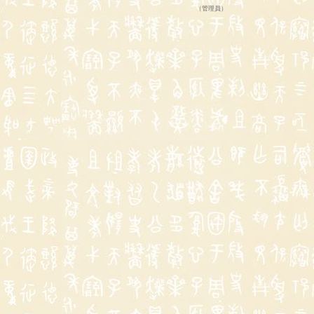
（
管理員
）