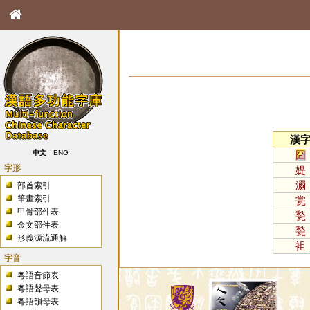
漢
囧
中文
ENG
字形
媞
瀱
部首索引
筆畫索引
瓽
甲骨部件表
甃
金文部件表
甃
形義源流通解
袓
字音
粵語音節表
粵語聲母表
粵語韻母表