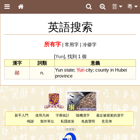
普
粵
英語搜索
所有字
|
常用字
|
冷僻字
[
Yun
], 找到 1 個
漢字
詞類
意義
Yun
state
;
Yun
city
;
county
in
Hubei
鄖
n.
province
新手入門
使用凡例
字庫統計
隨機漢字
最近被搜索的漢字
鳴謝
製作單位
私隱政策
免責聲明
意見簿
（
管理員
）