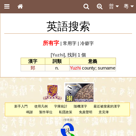
普
粵
英語搜索
所有字
|
常用字
|
冷僻字
[
Yuzhi
], 找到 1 個
漢字
詞類
意義
郅
n.
Yuzhi
county
;
surname
新手入門
使用凡例
字庫統計
隨機漢字
最近被搜索的漢字
鳴謝
製作單位
私隱政策
免責聲明
意見簿
（
管理員
）