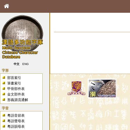
中文
ENG
字形
部首索引
筆畫索引
甲骨部件表
金文部件表
形義源流通解
字音
粵語音節表
粵語聲母表
粵語韻母表