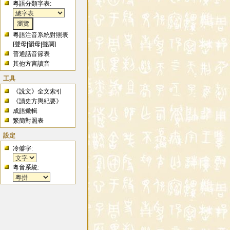
粵語分類字表:
粵語注音系統對照表
[
聲母
|
韻母
|
聲調
]
普通話音節表
其他方言讀音
工具
《說文》全文索引
《讀史方輿紀要》
成語彙輯
繁簡對照表
設定
冷僻字:
粵音系統: