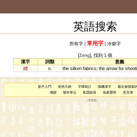
英語搜索
常用字
所有字
|
|
冷僻字
[
Zeng
], 找到 1 個
漢字
詞類
意義
繒
n.
the
silken
fabrics
;
the
arrow
for
shoot
新手入門
使用凡例
字庫統計
隨機漢字
最近被搜索
鳴謝
製作單位
私隱政策
免責聲明
意見簿
（
管理員
）