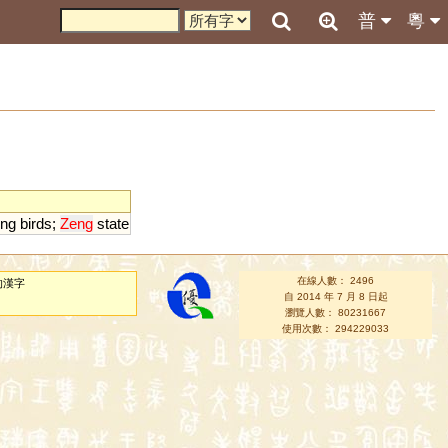
普
粵
ing
birds
;
Zeng
state
在線人數： 2496
的漢字
自 2014 年 7 月 8 日起
瀏覽人數： 80231667
使用次數： 294229033