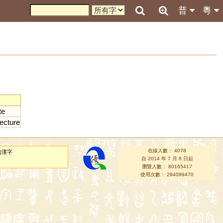
普
粵
te
fecture
在線人數： 4078
的漢字
自 2014 年 7 月 8 日起
瀏覽人數： 80165417
使用次數： 294099470