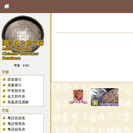
中文
ENG
字形
部首索引
筆畫索引
甲骨部件表
金文部件表
形義源流通解
字音
粵語音節表
粵語聲母表
粵語韻母表