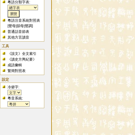
粵語分類字表:
粵語注音系統對照表
[
聲母
|
韻母
|
聲調
]
普通話音節表
其他方言讀音
工具
《說文》全文索引
《讀史方輿紀要》
成語彙輯
繁簡對照表
設定
冷僻字:
粵音系統: