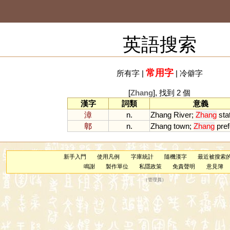
英語搜索
常用字
所有字
|
|
冷僻字
[
Zhang
], 找到 2 個
漢字
詞類
意義
漳
n.
Zhang
River
;
Zhang
sta
鄣
n.
Zhang
town
;
Zhang
pre
新手入門
使用凡例
字庫統計
隨機漢字
最近被搜索
鳴謝
製作單位
私隱政策
免責聲明
意見簿
（
管理員
）