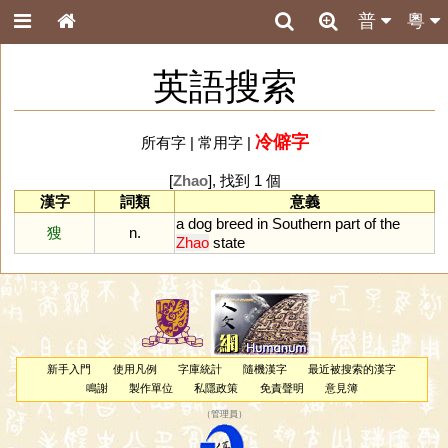
普
粵
英語搜索
冷僻字
所有字
|
常用字
|
[
Zhao
], 找到 1 個
漢字
詞類
意義
a
dog
breed
in
Southern
part
of
the
獀
n.
Zhao
state
新手入門
使用凡例
字庫統計
隨機漢字
最近被搜索的漢字
鳴謝
製作單位
私隱政策
免責聲明
意見簿
（
管理員
）