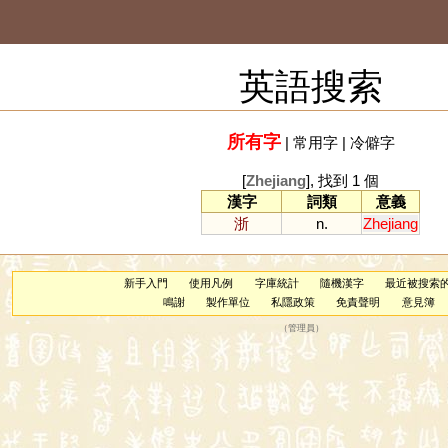
英語搜索
所有字
|
常用字
|
冷僻字
[
Zhejiang
], 找到 1 個
漢字
詞類
意義
浙
n.
Zhejiang
新手入門
使用凡例
字庫統計
隨機漢字
最近被搜索
鳴謝
製作單位
私隱政策
免責聲明
意見簿
（
管理員
）