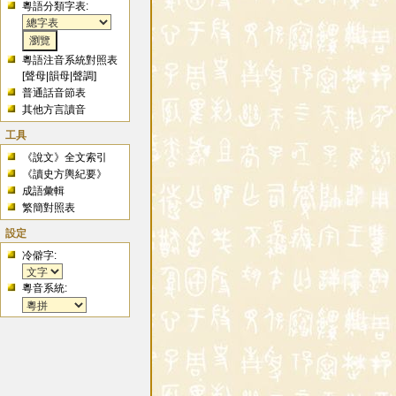
粵語分類字表:
粵語注音系統對照表
[
聲母
|
韻母
|
聲調
]
普通話音節表
其他方言讀音
工具
《說文》全文索引
《讀史方輿紀要》
成語彙輯
繁簡對照表
設定
冷僻字:
粵音系統: