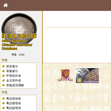
中文
ENG
字形
部首索引
筆畫索引
甲骨部件表
金文部件表
形義源流通解
字音
粵語音節表
粵語聲母表
粵語韻母表