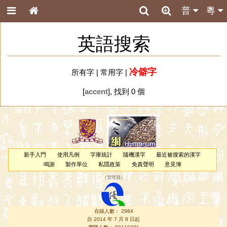
普
粵
英語搜索
冷僻字
所有字
|
常用字
|
[
accent
], 找到 0 個
新手入門
使用凡例
字庫統計
隨機漢字
最近被搜索的漢字
鳴謝
製作單位
私隱政策
免責聲明
意見簿
（
管理員
）
在線人數： 2984
自 2014 年 7 月 8 日起