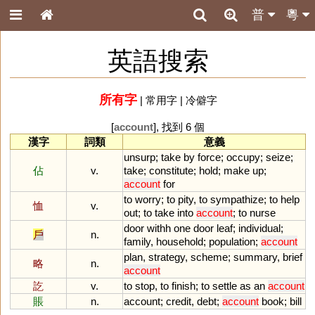
普
粵
英語搜索
所有字
|
常用字
|
冷僻字
[
account
], 找到 6 個
漢字
詞類
意義
unsurp
;
take
by
force
;
occupy
;
seize
;
佔
v.
take
;
constitute
;
hold
;
make
up
;
account
for
to
worry
;
to
pity
,
to
sympathize
;
to
help
恤
v.
out
;
to
take
into
account
;
to
nurse
door
withh
one
door
leaf
;
individual
;
戶
n.
family
,
household
;
population
;
account
plan
,
strategy
,
scheme
;
summary
,
brief
略
n.
account
訖
v.
to
stop
,
to
finish
;
to
settle
as
an
account
賬
n.
account
;
credit
,
debt
;
account
book
;
bill