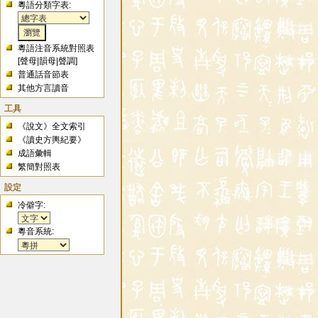
粵語分類字表:
粵語注音系統對照表
[
聲母
|
韻母
|
聲調
]
普通話音節表
其他方言讀音
工具
《說文》全文索引
《讀史方輿紀要》
成語彙輯
繁簡對照表
設定
冷僻字:
粵音系統: