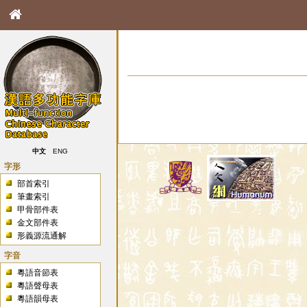
中文
ENG
字形
部首索引
筆畫索引
甲骨部件表
金文部件表
形義源流通解
字音
粵語音節表
粵語聲母表
粵語韻母表