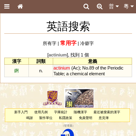
普
粵
英語搜索
常用字
所有字
|
|
冷僻字
[
actinium
], 找到 1 個
漢字
詞類
意義
actinium
(
Ac
);
No
.
89
of
the
Periodic
錒
n.
Table
;
a
chemical
element
新手入門
使用凡例
字庫統計
隨機漢字
最近被搜索的漢字
鳴謝
製作單位
私隱政策
免責聲明
意見簿
（
管理員
）