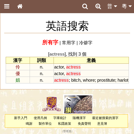
普
粵
英語搜索
所有字
|
常用字
|
冷僻字
[
actress
], 找到 3 個
漢字
詞類
意義
伶
n.
actor
,
actress
優
n.
actor
,
actress
娼
n.
actress
;
bitch
,
whore
;
prostitute
;
harlot
新手入門
使用凡例
字庫統計
隨機漢字
最近被搜索的漢字
鳴謝
製作單位
私隱政策
免責聲明
意見簿
（
管理員
）