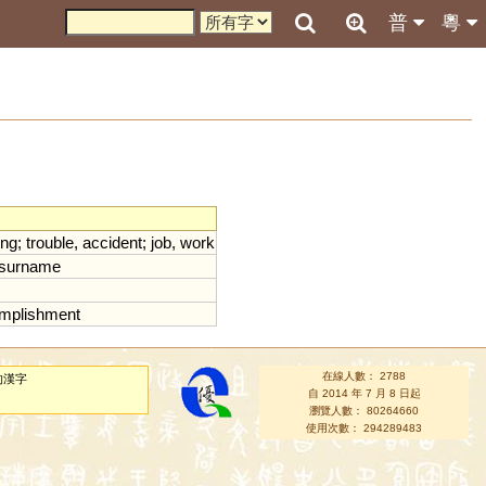
普
粵
ing
;
trouble
,
accident
;
job
,
work
surname
mplishment
在線人數： 2788
的漢字
自 2014 年 7 月 8 日起
瀏覽人數： 80264660
使用次數： 294289483