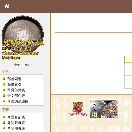
中文
ENG
字形
部首索引
筆畫索引
甲骨部件表
金文部件表
形義源流通解
字音
粵語音節表
粵語聲母表
粵語韻母表