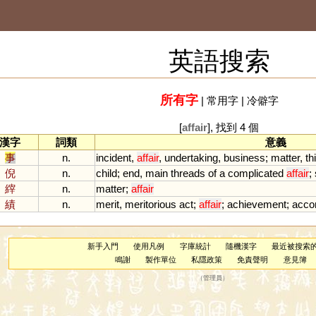
英語搜索
所有字
|
常用字
|
冷僻字
[
affair
], 找到 4 個
漢字
詞類
意義
事
n.
incident
,
affair
,
undertaking
,
business
;
matter
,
th
倪
n.
child
;
end
,
main
threads
of
a
complicated
affair
;
縡
n.
matter
;
affair
績
n.
merit
,
meritorious
act
;
affair
;
achievement
;
acco
新手入門
使用凡例
字庫統計
隨機漢字
最近被搜索
鳴謝
製作單位
私隱政策
免責聲明
意見簿
（
管理員
）