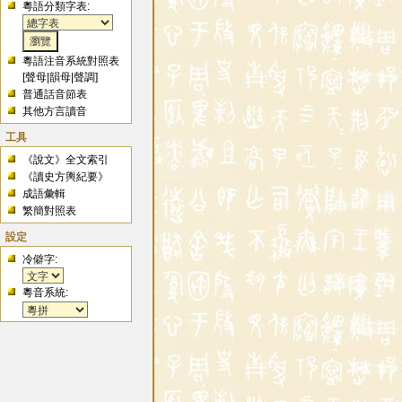
粵語分類字表:
粵語注音系統對照表
[
聲母
|
韻母
|
聲調
]
普通話音節表
其他方言讀音
工具
《說文》全文索引
《讀史方輿紀要》
成語彙輯
繁簡對照表
設定
冷僻字:
粵音系統: