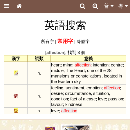
普
粵
英語搜索
常用字
所有字
|
|
冷僻字
[
affection
], 找到 3 個
漢字
詞類
意義
heart
;
mind
;
affection
;
intention
;
centre
;
middle
;
The
Heart
,
one
of
the
28
心
n.
mansions
or
constellations
,
located
in
the
Eastern
sky
feeling
,
sentiment
,
emotion
;
affection
;
desire
;
circumstance
,
situation
,
情
n.
condition
;
fact
of
a
case
;
love
;
passion
;
favour
;
kindness
愛
n.
love
;
affection