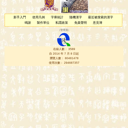
新手入門
使用凡例
字庫統計
隨機漢字
最近被搜索的漢字
鳴謝
製作單位
私隱政策
免責聲明
意見簿
（
管理員
）
在線人數： 3589
自 2014 年 7 月 8 日起
瀏覽人數： 80481478
使用次數： 294687357