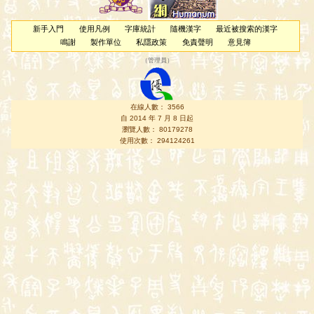
新手入門
使用凡例
字庫統計
隨機漢字
最近被搜索的漢字
鳴謝
製作單位
私隱政策
免責聲明
意見簿
（
管理員
）
在線人數： 3566
自 2014 年 7 月 8 日起
瀏覽人數： 80179278
使用次數： 294124261