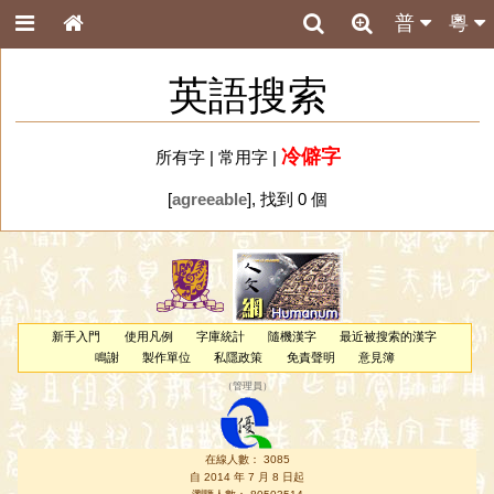
普
粵
英語搜索
冷僻字
所有字
|
常用字
|
[
agreeable
], 找到 0 個
新手入門
使用凡例
字庫統計
隨機漢字
最近被搜索的漢字
鳴謝
製作單位
私隱政策
免責聲明
意見簿
（
管理員
）
在線人數： 3085
自 2014 年 7 月 8 日起