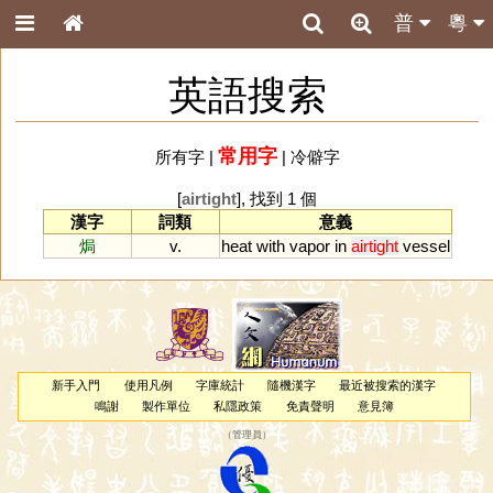
普
粵
英語搜索
常用字
所有字
|
|
冷僻字
[
airtight
], 找到 1 個
漢字
詞類
意義
焗
v.
heat
with
vapor
in
airtight
vessel
新手入門
使用凡例
字庫統計
隨機漢字
最近被搜索的漢字
鳴謝
製作單位
私隱政策
免責聲明
意見簿
（
管理員
）