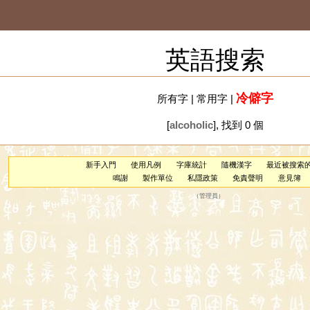
英語搜索
冷僻字
所有字
|
常用字
|
[
alcoholic
], 找到 0 個
新手入門
使用凡例
字庫統計
隨機漢字
最近被搜索
鳴謝
製作單位
私隱政策
免責聲明
意見簿
（
管理員
）