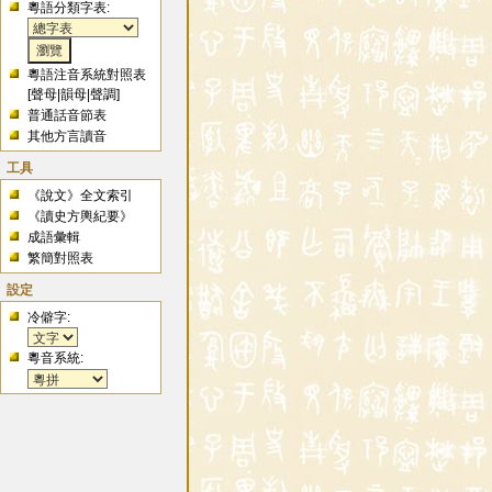
粵語分類字表:
粵語注音系統對照表
[
聲母
|
韻母
|
聲調
]
普通話音節表
其他方言讀音
工具
《說文》全文索引
《讀史方輿紀要》
成語彙輯
繁簡對照表
設定
冷僻字:
粵音系統: