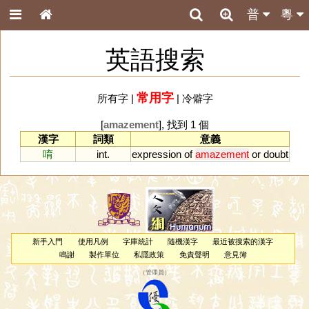
普
粵
英語搜索
常用字
所有字
|
|
冷僻字
[
amazement
], 找到 1 個
漢字
詞類
意義
唷
int.
expression
of
amazement
or
doubt
新手入門
使用凡例
字庫統計
隨機漢字
最近被搜索的漢字
鳴謝
製作單位
私隱政策
免責聲明
意見簿
（
管理員
）