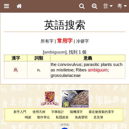
普
粵
英語搜索
常用字
所有字
|
|
冷僻字
[
ambiguum
], 找到 1 個
漢字
詞類
意義
the
convovulvus
;
parasitic
plants
such
蔦
n.
as
mistletoe
;
Ribes
ambiguum
;
grossulariaceae
新手入門
使用凡例
字庫統計
隨機漢字
最近被搜索的漢字
鳴謝
製作單位
私隱政策
免責聲明
意見簿
（
管理員
）