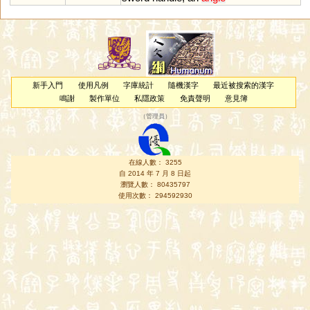
新手入門
使用凡例
字庫統計
隨機漢字
最近被搜索的漢字
鳴謝
製作單位
私隱政策
免責聲明
意見簿
（
管理員
）
在線人數： 3255
自 2014 年 7 月 8 日起
瀏覽人數： 80435797
使用次數： 294592930