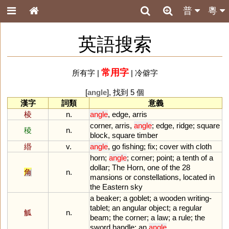
普
粵
英語搜索
常用字
所有字
|
|
冷僻字
[
angle
], 找到 5 個
漢字
詞類
意義
棱
n.
angle
,
edge
,
arris
corner
,
arris
,
angle
;
edge
,
ridge
;
square
稜
n.
block
,
square
timber
緡
v.
angle
,
go
fishing
;
fix
;
cover
with
cloth
horn
;
angle
;
corner
;
point
;
a
tenth
of
a
dollar
;
The
Horn
,
one
of
the
28
角
n.
mansions
or
constellations
,
located
in
the
Eastern
sky
a
beaker
;
a
goblet
;
a
wooden
writing
-
tablet
;
an
angular
object
;
a
regular
觚
n.
beam
;
the
corner
;
a
law
;
a
rule
;
the
sword
handle
;
an
angle