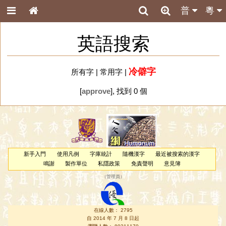
普
粵
英語搜索
冷僻字
所有字
|
常用字
|
[
approve
], 找到 0 個
新手入門
使用凡例
字庫統計
隨機漢字
最近被搜索的漢字
鳴謝
製作單位
私隱政策
免責聲明
意見簿
（
管理員
）
在線人數： 2795
自 2014 年 7 月 8 日起