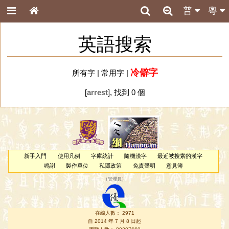
普
粵
英語搜索
冷僻字
所有字
|
常用字
|
[
arrest
], 找到 0 個
新手入門
使用凡例
字庫統計
隨機漢字
最近被搜索的漢字
鳴謝
製作單位
私隱政策
免責聲明
意見簿
（
管理員
）
在線人數： 2971
自 2014 年 7 月 8 日起